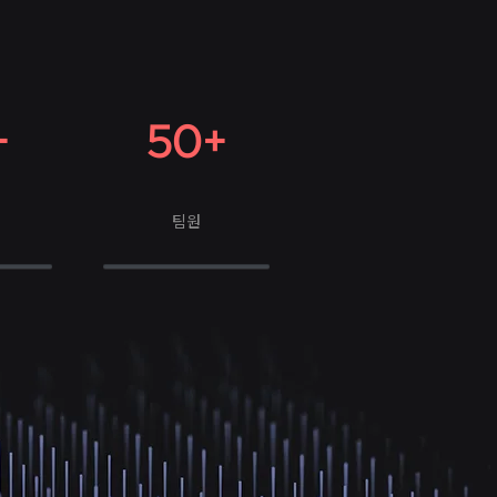
+
50+
팀원