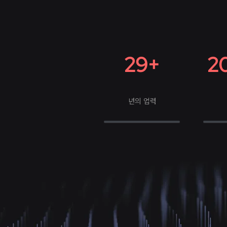
29+
2
년의 업력