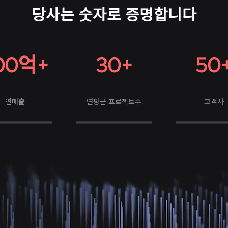
당사는 숫자로 증명합니다
00
+
30+
50
억
연매출
​연평균 프로젝트수
고객사