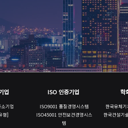
기업
ISO 인증기업
학
중소기업
ISO9001 품질경영시스템
한국유체기
유형]
ISO45001 안전보건경영시스
​한국건설기
템